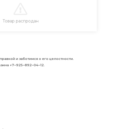
В КОРЗИНУ
Товар распродан
равкой и заботимся о его целостности.
зина +7‒925‒892‒04‒12.