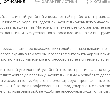
ОПИСАНИЕ
ХАРАКТЕРИСТИКИ
ОТЗЫВ
й, эластичный, удобный и комфортный в работе материал, с
 вязкостью, хорошей адгезией. Акригель очень легко наноси
рость наращивания. Материал не имеет резкого запаха, не ка
озданными из искусственного ворса кистями, так и инструме
акрила, эластичнее классических гелей для наращивания ног
евого акрила в том что он позволяет выполнять наращивани
остью к весу материала в стрессовой зоне ногтевой пластин
 ногтей утонченный, удобный в носке, практически не ощущ
яжеляет ногтевую пластину. Акригель ENIGMA ослабляет давл
и и эластичности. Акригель демонстрирует превосходные по
сможет быстро и профессионально смоделировать с акригел
но использовать любые удобные аксессуары будь то типсы 