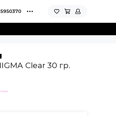
75950370
Ж
IGMA Clear 30 гр.
отзыв