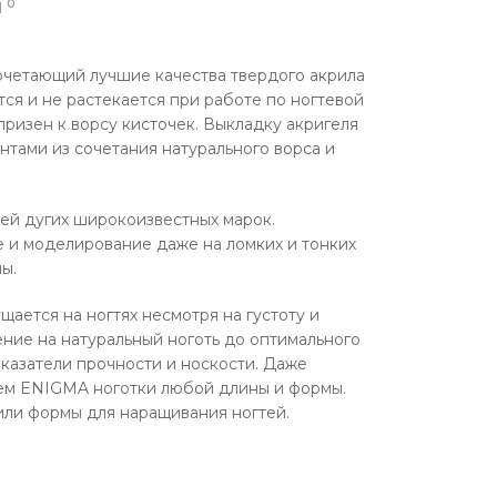
0
Ы
очетающий лучшие качества твердого акрила
тся и не растекается при работе по ногтевой
призен к ворсу кисточек. Выкладку акригеля
нтами из сочетания натурального ворса и
тей дугих широкоизвестных марок.
е и моделирование даже на ломких и тонких
ы.
ается на ногтях несмотря на густоту и
ение на натуральный ноготь до оптимального
казатели прочности и носкости. Даже
ем ENIGMA ноготки любой длины и формы.
или формы для наращивания ногтей.