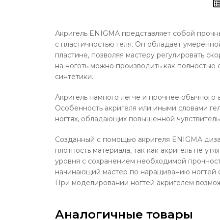
Акригель ENIGMA представляет собой прочны
с пластичностью геля. Он обладает умеренной
пластине, позволяя мастеру регулировать ско
на ноготь можно производить как полностью с
синтетики.
Акригель намного легче и прочнее обычного 
Особенность акригеля или иными словами гел
ногтях, обладающих повышенной чувствительн
Созданный с помощью акригеля ENIGMA дизайн
плотность материала, так как акригель не ут
уровня с сохранением необходимой прочност
начинающий мастер по наращиванию ногтей 
При моделировании ногтей акригелем возмож
Аналогичные товары