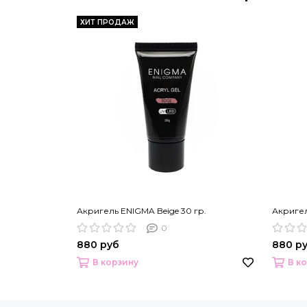
ХИТ ПРОДАЖ
Акригель ENIGMA Beige 30 гр.
Акригел
0
880 руб
880 р
В корзину
В к