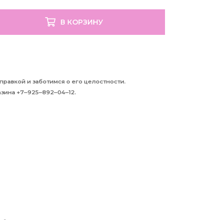
В КОРЗИНУ
равкой и заботимся о его целостности.
зина +7‒925‒892‒04‒12.