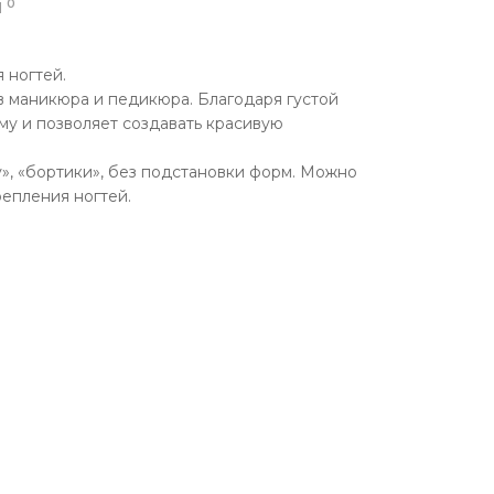
0
Ы
 ногтей.
в маникюра и педикюра. Благодаря густой
рму и позволяет создавать красивую
у», «бортики», без подстановки форм. Можно
репления ногтей.