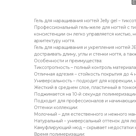
Гель для наращивания ногтей Jelly gel – тик
Профессиональный гель-желе для ногтей с т
консистенции он легко управляется кистью, н
архитектуру ногтя.
Гель для наращивания и укрепления ногтей JE
достраивать длину, углы и стенки ногтя, а т
Особенности и преимущества:
Тиксотропность – полный контроль материала,
Отличная адгезия – стойкость покрытия до 4 
Универсальность – подходит для коррекции, 
Жесткий в среднем слое, пластичный в тонком
Поджимается на 10-й секунде полимеризации
Подходит для профессионалов и начинающих
Оттенки коллекции:
Молочный – для естественного и нежного ма
Натуральный – универсальный оттенок для лю
Камуфлирующий нюд – скрывает недостатки н
Время полимеризации: