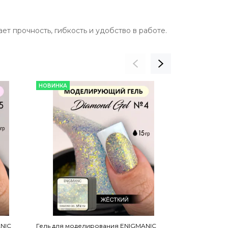
ет прочность, гибкость и удобство в работе.
НОВИНКА
НОВИНКА
NIC
Гель для моделирования ENIGMANIC
Гель для мод