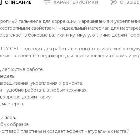
ОПИСАНИЕ
ХАРАКТЕРИСТИКИ
ОТЗЫВ
сотропный гель-желе для коррекции, наращивания и укрепления
иксотропными свойствами – идеальный материал для мастеро
е затекает в боковые валики и кутикулу, отлично держит фо
LLY GEL подходит для работы в разных техниках: «по воздух
акже использовать в педикюре для восстановления формы и ук
 легкость в работе.
недель.
наращивания, укрепления и ремонта.
 – удобно работать в любых техниках.
, хорошо держит арку.
 мастеров.
никюра.
бых образов.
огтевой пластины и создает эффект натуральных ногтей.