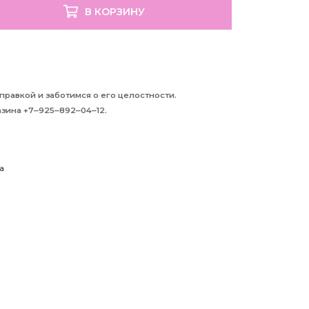
В КОРЗИНУ
равкой и заботимся о его целостности.
зина +7‒925‒892‒04‒12.
а