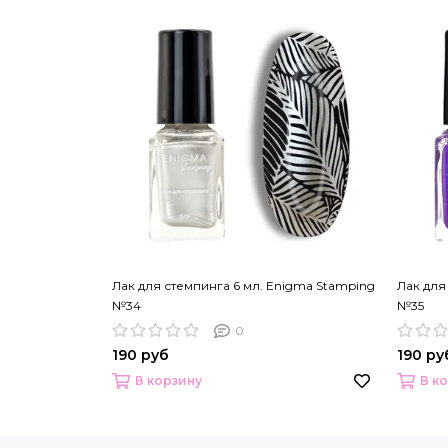
Лак для стемпинга 6 мл. Enigma Stamping
Лак для
№34
№35
0
190 руб
190 ру
В корзину
В к