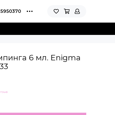
75950370
мпинга 6 мл. Enigma
33
отзыв