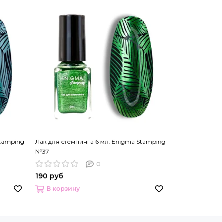
Stamping
Лак для стемпинга 6 мл. Enigma Stamping
Лак для стемп
№37
№38
0
190 руб
190 руб
В корзину
В корзину