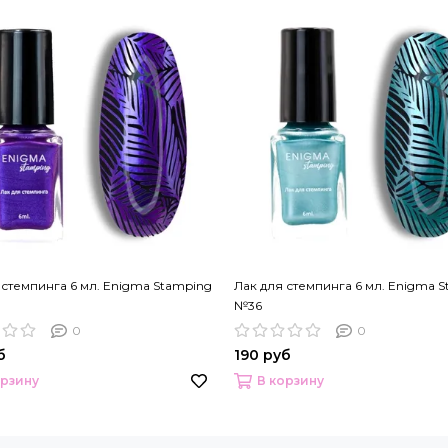
 стемпинга 6 мл. Enigma Stamping
Лак для стемпинга 6 мл. Enigma 
№36
0
0
б
190 руб
орзину
В корзину