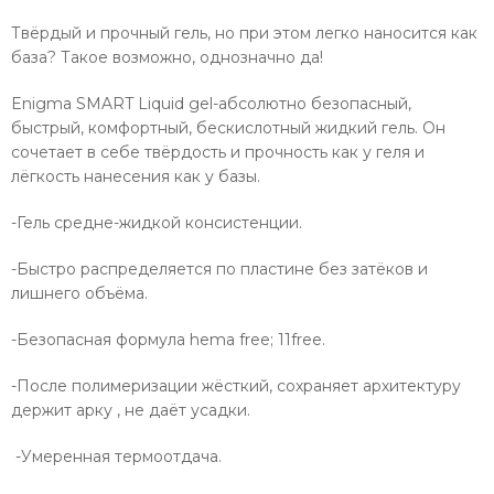
Твёрдый и прочный гель, но при этом легко наносится как
база? Такое возможно, однозначно да!
Enigma SMART Liquid gel-абсолютно безопасный,
быстрый, комфортный, бескислотный жидкий гель. Он
сочетает в себе твёрдость и прочность как у геля и
лёгкость нанесения как у базы.
-Гель средне-жидкой консистенции.
-Быстро распределяется по пластине без затёков и
лишнего объёма.
-Безопасная формула hema free; 11free.
-После полимеризации жёсткий, сохраняет архитектуру
держит арку , не даёт усадки.
-Умеренная термоотдача.