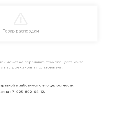
В КОРЗИНУ
Товар распродан
к может не передавать точного цвета из-за
и настроек экрана пользователя.
равкой и заботимся о его целостности.
зина +7‒925‒892‒04‒12.