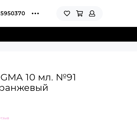
75950370
IGMA 10 мл. №91
оранжевый
отзыв