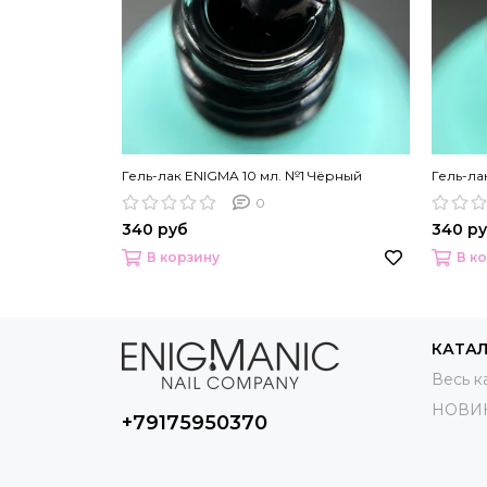
Гель-лак ENIGMA 10 мл. №1 Чёрный
Гель-ла
0
340 руб
340 р
В корзину
В к
КАТА
Весь к
НОВИ
+79175950370