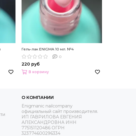
й
Гель-лак ENIGMA 10 мл. №4
Гель-лак ENIG
0
220 руб
340 руб
В корзину
В корзину
О КОМПАНИИ
Enigmanic nailcompany
официальный сайт производителя.
ти
ИП ГАВРИЛОВА ЕВГЕНИЯ
АЛЕКСАНДРОВНА ИНН
775151120486 ОГРН
323774600296334