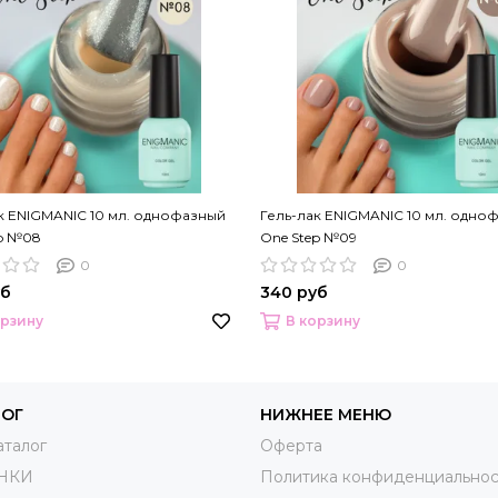
к ENIGMANIC 10 мл. однофазный
Гель-лак ENIGMANIC 10 мл. одно
ep №08
One Step №09
0
0
уб
340 руб
орзину
В корзину
ЛОГ
НИЖНЕЕ МЕНЮ
аталог
Оферта
НКИ
Политика конфиденциальнос