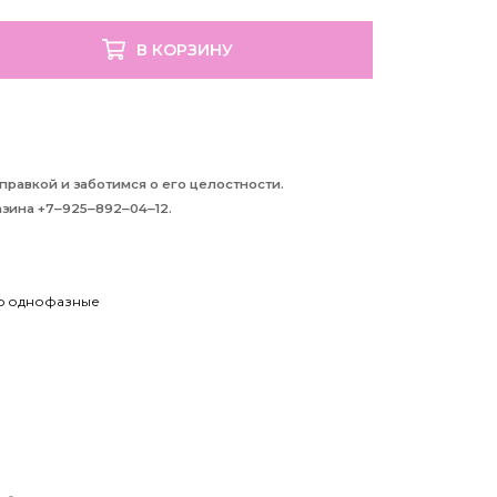
В КОРЗИНУ
равкой и заботимся о его целостности.
зина +7‒925‒892‒04‒12.
ep однофазные