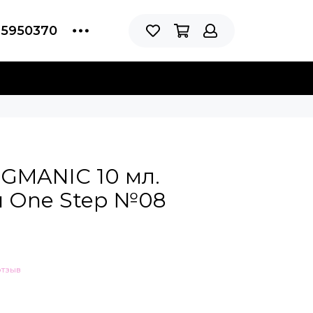
75950370
IGMANIC 10 мл.
 One Step №08
отзыв