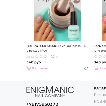
Гель-лак ENIGMANIC 10 мл. однофазный
Гель-ла
One Step №09
One Ste
0
340 руб
340 р
В корзину
В к
КАТА
Весь к
НОВИ
+79175950370