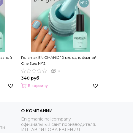
фазный
Гель-лак ENIGMANIC 10 мл. однофазный
Гель-лак ENIG
One Step №12
One Step №13
0
340 руб
340 руб
В корзину
В корзину
О КОМПАНИИ
Enigmanic nailcompany
официальный сайт производителя.
ти
ИП ГАВРИЛОВА ЕВГЕНИЯ