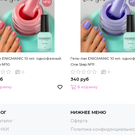
к ENIGMANIC 10 мл. однофазный
Гель-лак ENIGMANIC 10 мл. одно
p №10
One Step №11
0
0
уб
340 руб
орзину
В корзину
ЛОГ
НИЖНЕЕ МЕНЮ
аталог
Оферта
НКИ
Политика конфиденциальнос