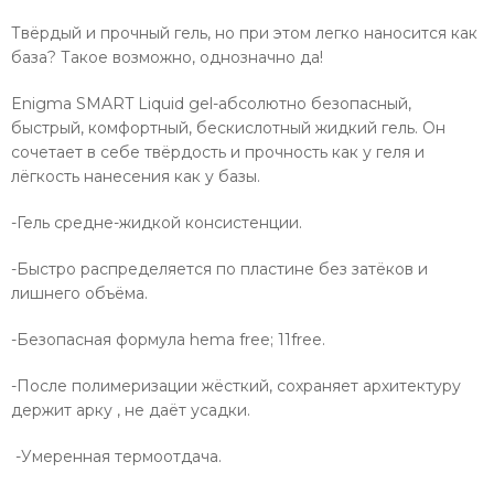
Твёрдый и прочный гель, но при этом легко наносится как
база? Такое возможно, однозначно да!
Enigma SMART Liquid gel-абсолютно безопасный,
быстрый, комфортный, бескислотный жидкий гель. Он
сочетает в себе твёрдость и прочность как у геля и
лёгкость нанесения как у базы.
-Гель средне-жидкой консистенции.
-Быстро распределяется по пластине без затёков и
лишнего объёма.
-Безопасная формула hema free; 11free.
-После полимеризации жёсткий, сохраняет архитектуру
держит арку , не даёт усадки.
-Умеренная термоотдача.